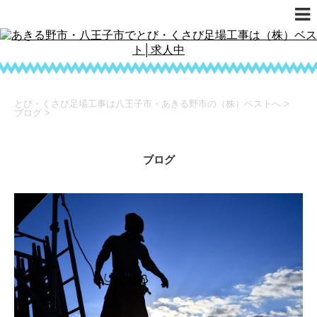
とび・くさび足場工事は八王子市・あきる野市の（株）ベストへ
>
ブログ
>
ブログ